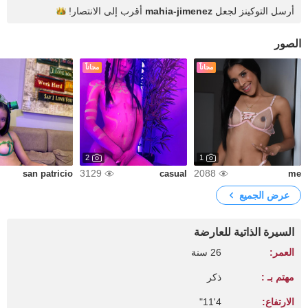
أرسل التوكينز لجعل
mahia-jimenez
أقرب إلى
الانتصار!
الصور
مجاناً
مجاناً
2
1
3129
2088
san patricio
casual
me
عرض الجميع
السيرة الذاتية للعارضة
العمر:
26 سنة
مهتم بـ :
ذكر
الارتفاع:
4'11"