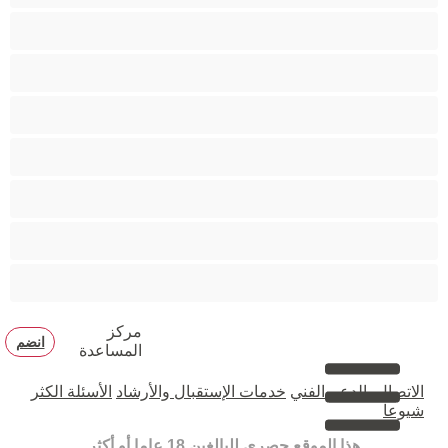
متوسطة الثديين
مدخنات
مفتولة العضلات
ممتلئات الجسم
ممثلة أفلام إباحية
ناضج
هنود
مركز
انضم
المساعدة
الاتصال بالدعم الفني
خدمات الإستقبال والأرشاد
الأسئلة الكثر
شيوعا
هذا الموقع حصري للبالغين 18 عاما أو أكثر