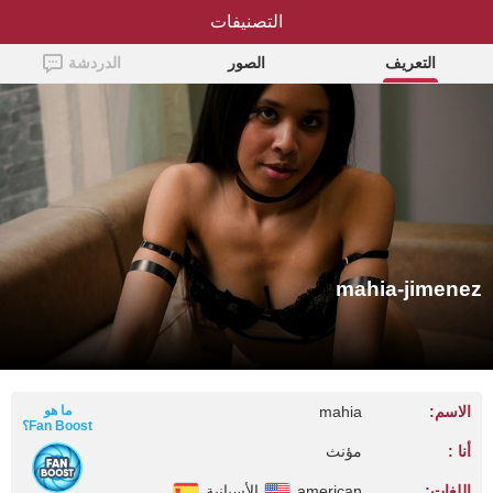
التصنيفات
mahia-jimenez
التعريف
الصور
الدردشة
mahia-jimenez
الاسم:
mahia
ما هو
Fan Boost؟
أنا :
مؤنث
اللغات:
american
الأسبانية