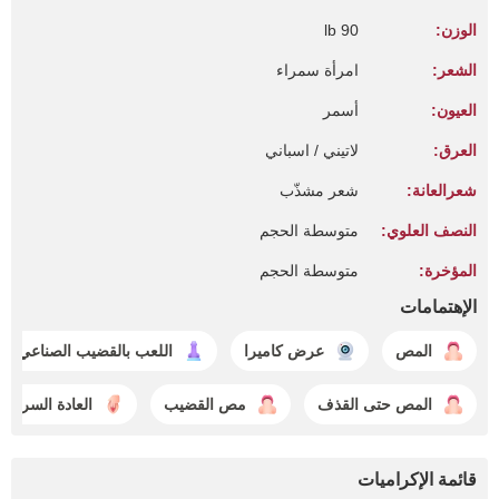
الوزن:
90 lb
الشعر:
امرأة سمراء
العيون:
أسمر
العرق:
لاتيني / اسباني
شعرالعانة:
شعر مشذّب
النصف العلوي:
متوسطة الحجم
المؤخرة:
متوسطة الحجم
الإهتمامات
المص
عرض كاميرا
اللعب بالقضيب الصناعي
المص حتى القذف
مص القضيب
العادة السرية
قائمة الإكراميات