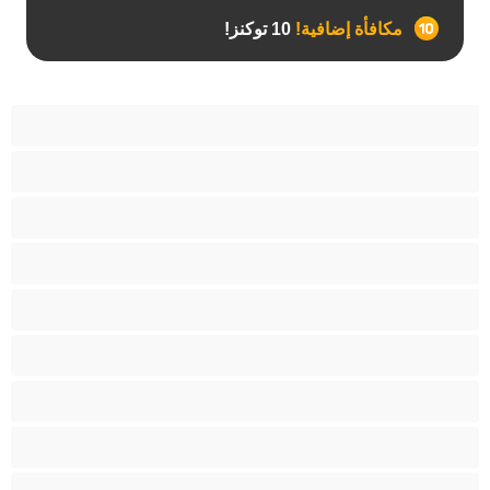
مكافأة إضافية!
10 توكنز!
آسيوي
أفضل عارضات الدردشة الخاصة
اطلاق السوائل
الأدوات
الجدة
الجنس العبودي
الصبايا
اللاتينيات
المراهقين +18