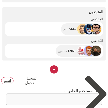
المتابَعون
+544
المتابَعون
+544
تتابع
+1.9K
المُتابعين
+1.9K
متابعين
تسجيل
انضم
الدخول
اسم المستخدم الخاص بك: