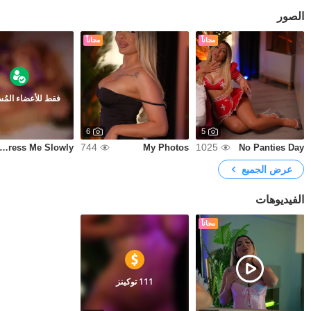
الصور
مجاناً
مجاناً
فقط للأعضاء المُ
6
5
744
1025
ndress Me Slowly
My Photos
No Panties Day
عرض الجميع
الفيديوهات
مجاناً
111 توكينز