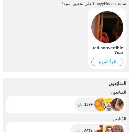
ساعد
LucyyRosse
على تحقيق أمنية!
red convertible
car?
اقرأ المزيد
المتابَعون
+137
المتابَعون
+137
تتابع
+667
المُتابعين
+667
متابعين