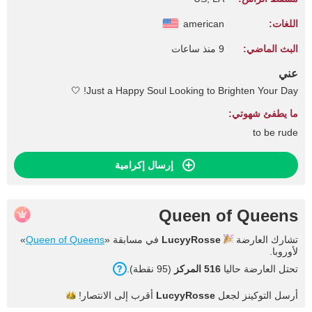
اللغات:
american
البث الماضي:
9 منذ ساعات
عني
Just a Happy Soul Looking to Brighten Your Day! 🤍
ما يطفئ شهوتي:
to be rude
إرسال إكرامية
Queen of Queens
تشارك العارضة
LucyyRosse
في مسابقة «
Queen of Queens
»
لأوروبا.
تحتل العارضة حاليا
516 المركز
(95 نقطة).
أرسل التوكينز لجعل
LucyyRosse
أقرب إلى
الانتصار!