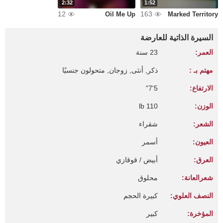
2:32
1:52
12
163
Oil Me Up
Marked Territory
السيرة الذاتية للعارضة
العمر:
23 سنة
مهتم بـ :
ذكر, أنثى, زوجان, متحولون جنسيًا
الارتفاع:
5'7"
الوزن:
110 lb
الشعر:
شقراء
العيون:
أسمر
العرق:
أبيض / قوقازي
شعرالعانة:
محلوق
النصف العلوي:
كبيرة الحجم
المؤخرة:
كبير