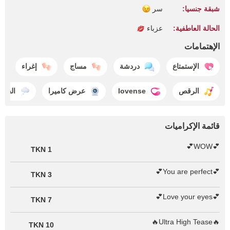
شبقة جنسيا:
سر
الحالة العاطفية:
عزباء
الإهتمامات
الإستمتاع
دردشة
مساج
إغراء
الرقص
lovense
عرض كاميرا
الحلم
قائمة الإكراميات
💕WOW💕
1 TKN
💕You are perfect💕
3 TKN
💕Love your eyes💕
7 TKN
🔥Ultra High Tease🔥
10 TKN