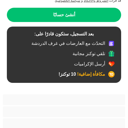
قد قرأت
الشروط والأحكام
و
سياسة الخصوصية
.
أنشئ حسابًا
بعد التسجيل، ستكون قادرًا على:
التحدّث مع العارضات في غرف الدردشة
تلقي توكنز مجانية
أرسل الإكراميات
مكافأة إضافية!
10 توكنز!
آسيوي
أفضل عارضات الدردشة الخاصة
اطلاق السوائل