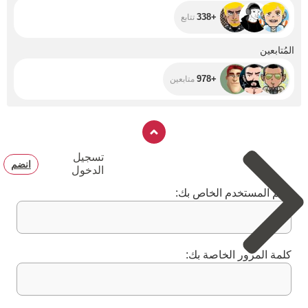
+338
تتابع
+978
المُتابعين
+978
متابعين
تسجيل
انضم
الدخول
اسم المستخدم الخاص بك:
كلمة المرور الخاصة بك: