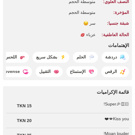
النصف العلوي:
متوسطة الحجم
المؤخرة:
متوسطة الحجم
شبقة جنسيا:
سر
الحالة العاطفية:
عزباء
الإهتمامات
دردشة
الحلم
بشكل سريع
اللحس
الرقص
الإستمتاع
التقبيل
lovense
قائمة الإكراميات
👏🏻🎉Super!
15 TKN
Kiss you💋❤️
20 TKN
Moan louder!