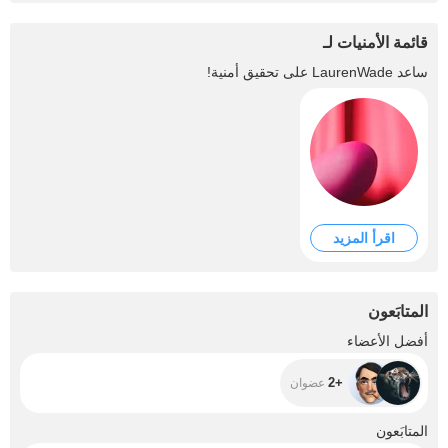
قائمة الأمنيات لـ
ساعد
LaurenWade
على تحقيق أمنية!
اقرأ المزيد
المتابَعون
+2
أفضل الأعضاء
+2
عضوان
+338
المتابَعون