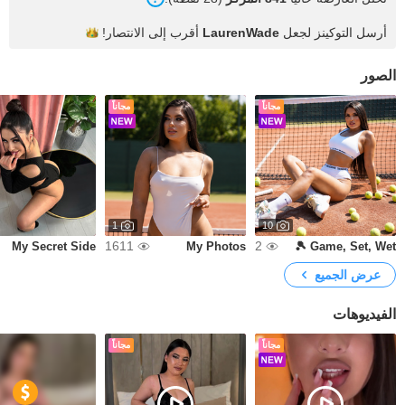
أرسل التوكينز لجعل
LaurenWade
أقرب إلى
الانتصار!
الصور
مجاناً
مجاناً
1
10
1611
2
My Secret Side
My Photos
Game, Set, Wet 🎾
عرض الجميع
الفيديوهات
مجاناً
مجاناً