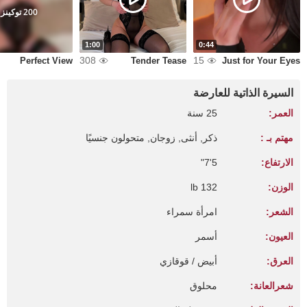
200 توكينز
1:00
0:44
308
15
Perfect View
Tender Tease
Just for Your Eyes
السيرة الذاتية للعارضة
العمر:
25 سنة
مهتم بـ :
ذكر, أنثى, زوجان, متحولون جنسيًا
الارتفاع:
5'7"
الوزن:
132 lb
الشعر:
امرأة سمراء
العيون:
أسمر
العرق:
أبيض / قوقازي
شعرالعانة:
محلوق