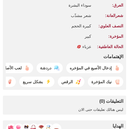
العرق:
سوداء البشرة
شعرالعانة:
شعر مشذّب
النصف العلوي:
كبيرة الحجم
المؤخرة:
كبير
الحالة العاطفية:
عزباء
الإهتمامات
إدخال الأصبع في المؤخره
دردشة
لعب الأصابع
نيك المؤخرة
الرقص
بشكل سريع
الع
التعليقات (0)
ليس هنالك تعليقات حتى الان
الهدايا