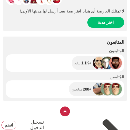
لا تمتلك العارضة أي هدايا افتراضية بعد. أرسل لها هديتها الأولى!
اختر هدية
المتابَعون
+1.1K
المتابَعون
+1.1K
تتابع
+288
المُتابعين
+288
متابعين
تسجيل
انضم
الدخول