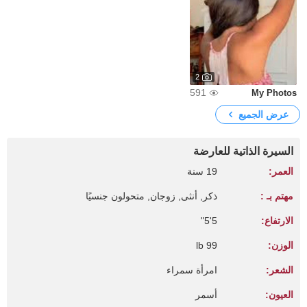
2
591
My Photos
عرض الجميع
السيرة الذاتية للعارضة
العمر:
19 سنة
مهتم بـ :
ذكر, أنثى, زوجان, متحولون جنسيًا
الارتفاع:
5'5"
الوزن:
99 lb
الشعر:
امرأة سمراء
العيون:
أسمر