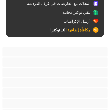
التحدّث مع العارضات في غرف الدردشة
تلقي توكنز مجانية
أرسل الإكراميات
مكافأة إضافية!
10 توكنز!
آسيوي
أفضل عارضات الدردشة الخاصة
اطلاق السوائل
الأدوات
الجدة
الجنس العبودي